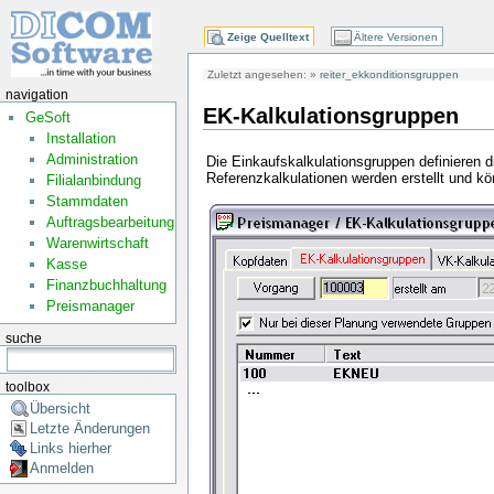
Zeige Quelltext
Ältere Versionen
Zuletzt angesehen:
»
reiter_ekkonditionsgruppen
navigation
EK-Kalkulationsgruppen
GeSoft
Installation
Administration
Die Einkaufskalkulationsgruppen definieren 
Referenzkalkulationen werden erstellt und k
Filialanbindung
Stammdaten
Auftragsbearbeitung
Warenwirtschaft
Kasse
Finanzbuchhaltung
Preismanager
suche
toolbox
Übersicht
Letzte Änderungen
Links hierher
Anmelden