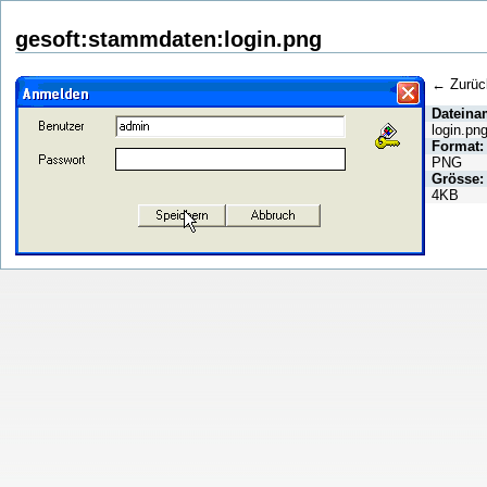
gesoft:stammdaten:login.png
← Zurüc
Dateina
login.pn
Format:
PNG
Grösse:
4KB