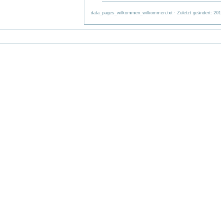
data_pages_wilkommen_wilkommen.txt · Zuletzt geändert: 2014