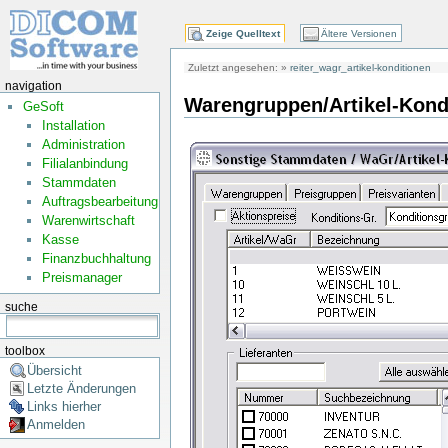
Zeige Quelltext
Ältere Versionen
Zuletzt angesehen:
»
reiter_wagr_artikel-konditionen
navigation
Warengruppen/Artikel-Kond
GeSoft
Installation
Administration
Filialanbindung
Stammdaten
Auftragsbearbeitung
Warenwirtschaft
Kasse
Finanzbuchhaltung
Preismanager
suche
toolbox
Übersicht
Letzte Änderungen
Links hierher
Anmelden