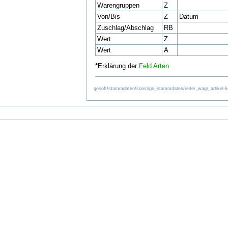
Warengruppen
Z
Von/Bis
Z
Datum
Zuschlag/Abschlag
RB
Wert
Z
Wert
A
*Erklärung der
Feld Arten
gesoft/stammdaten/sonstige_stammdaten/reiter_wagr_artikel-kon